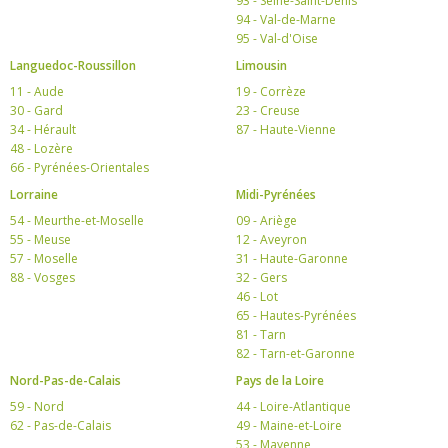
93 - Seine-Saint-Denis
94 - Val-de-Marne
95 - Val-d'Oise
Languedoc-Roussillon
Limousin
11 - Aude
19 - Corrèze
30 - Gard
23 - Creuse
34 - Hérault
87 - Haute-Vienne
48 - Lozère
66 - Pyrénées-Orientales
Lorraine
Midi-Pyrénées
54 - Meurthe-et-Moselle
09 - Ariège
55 - Meuse
12 - Aveyron
57 - Moselle
31 - Haute-Garonne
88 - Vosges
32 - Gers
46 - Lot
65 - Hautes-Pyrénées
81 - Tarn
82 - Tarn-et-Garonne
Nord-Pas-de-Calais
Pays de la Loire
59 - Nord
44 - Loire-Atlantique
62 - Pas-de-Calais
49 - Maine-et-Loire
53 - Mayenne