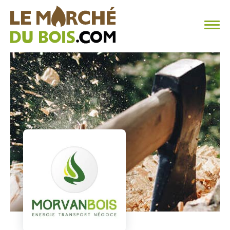
CHAUFFAGE AU BOIS
FAQ
CALCULER SA CONSOMMATION
TROUVER SON FOURNISSEUR
BLOG
ESPACE PRO