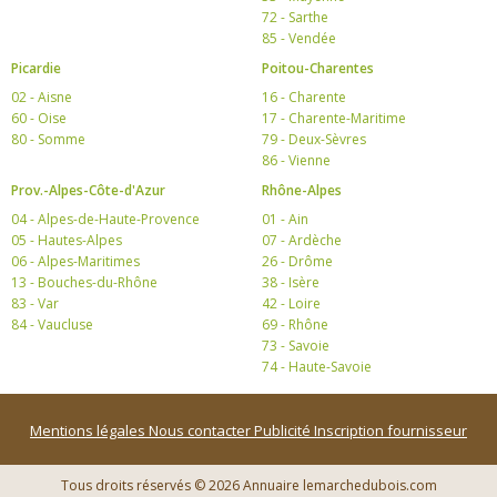
72 - Sarthe
85 - Vendée
Picardie
Poitou-Charentes
02 - Aisne
16 - Charente
60 - Oise
17 - Charente-Maritime
80 - Somme
79 - Deux-Sèvres
86 - Vienne
Prov.-Alpes-Côte-d'Azur
Rhône-Alpes
04 - Alpes-de-Haute-Provence
01 - Ain
05 - Hautes-Alpes
07 - Ardèche
06 - Alpes-Maritimes
26 - Drôme
13 - Bouches-du-Rhône
38 - Isère
83 - Var
42 - Loire
84 - Vaucluse
69 - Rhône
73 - Savoie
74 - Haute-Savoie
Mentions légales
Nous contacter
Publicité
Inscription fournisseur
Tous droits réservés © 2026 Annuaire lemarchedubois.com