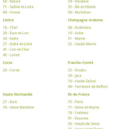
58 - Nièvre
29 - Finistère
71 - Saône-et-Loire
35 - Ille-et-Vilaine
89 - Yonne
56 - Morbihan
Centre
Champagne-Ardenne
18 - Cher
08 - Ardennes
28 - Eure-et-Loir
10 - Aube
36 - Indre
51 - Marne
37 - Indre-et-Loire
52 - Haute-Marne
41 - Loir-et-Cher
45 - Loiret
Corse
Franche-Comté
20 - Corse
25 - Doubs
39 - Jura
70 - Haute-Saône
90 - Territoire de Belfort
Haute-Normandie
Ile-de-France
27 - Eure
75 - Paris
76 - Seine-Maritime
77 - Seine-et-Marne
78 - Yvelines
91 - Essonne
92 - Hauts-de-Seine